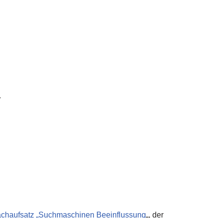
.
chaufsatz „Suchmaschinen Beeinflussung
„, der