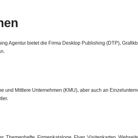
nen
ing Agentur bietet die Firma Desktop Publishing (DTP), Grafikb
n.
eine und Mittlere Unternehmen (KMU), aber auch an Einzelunter
ler.
er, Themenhefte, Firmenkataloge, Flyer, Visitenkarten, Webseit