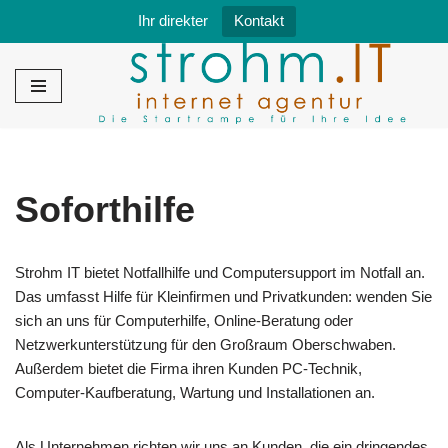
Ihr direkter
Kontakt
Zum
Inhalt
springen
Soforthilfe
Strohm IT bietet Notfallhilfe und Computersupport im Notfall an.
Das umfasst Hilfe für Kleinfirmen und Privatkunden: wenden Sie
sich an uns für Computerhilfe, Online-Beratung oder
Netzwerkunterstützung für den Großraum Oberschwaben.
Außerdem bietet die Firma ihren Kunden PC-Technik,
Computer-Kaufberatung, Wartung und Installationen an.
Als Unternehmen richten wir uns an Kunden, die ein dringendes