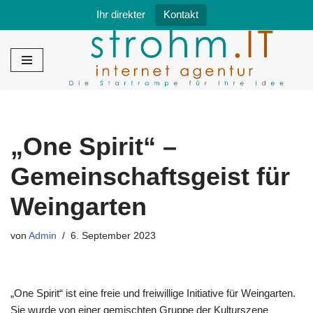
Ihr direkter
Kontakt
Zum
Inhalt
springen
„One Spirit“ –
Gemeinschaftsgeist für
Weingarten
von
Admin
6. September 2023
„One Spirit“ ist eine freie und freiwillige Initiative für Weingarten.
Sie wurde von einer gemischten Gruppe der Kulturszene